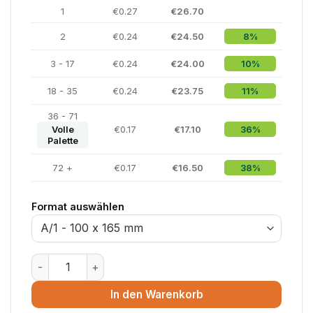
1
€0.27
€26.70
2
€0.24
€24.50
8%
3 - 17
€0.24
€24.00
10%
18 - 35
€0.24
€23.75
11%
36 - 71
Volle
€0.17
€17.10
36%
Palette
72 +
€0.17
€16.50
38%
Format auswählen
Luftpolsterumschlag Weiß - 220 x 340 mm - Größe F/
In den Warenkorb