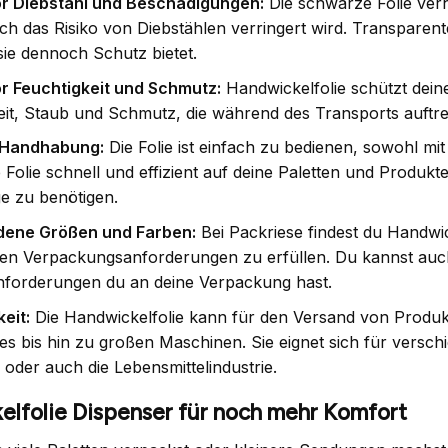
or Diebstahl und Beschädigungen:
Die schwarze Folie verh
rch das Risiko von Diebstählen verringert wird. Transparent
ie dennoch Schutz bietet.
r Feuchtigkeit und Schmutz:
Handwickelfolie schützt dein
eit, Staub und Schmutz, die während des Transports auftr
 Handhabung:
Die Folie ist einfach zu bedienen, sowohl mi
e Folie schnell und effizient auf deine Paletten und Produ
 zu benötigen.
dene Größen und Farben:
Bei Packriese findest du Handwic
hen Verpackungsanforderungen zu erfüllen. Du kannst au
forderungen du an deine Verpackung hast.
keit:
Die Handwickelfolie kann für den Versand von Produk
es bis hin zu großen Maschinen. Sie eignet sich für versc
 oder auch die Lebensmittelindustrie.
lfolie Dispenser für noch mehr Komfort