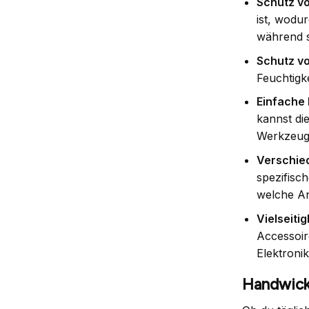
Schutz v
ist, wodu
während s
Schutz vo
Feuchtigk
Einfache
kannst di
Werkzeuge
Verschie
spezifisc
welche An
Vielseitig
Accessoir
Elektronik
Handwicke