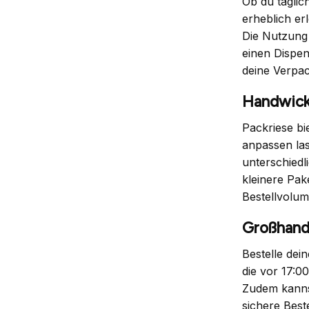
Ob du täglic
erheblich er
Die Nutzung 
einen Dispen
deine Verpac
Handwick
Packriese bi
anpassen la
unterschiedl
kleinere Pak
Bestellvolum
Großhande
Bestelle dei
die vor 17:0
Zudem kannst
sichere Best