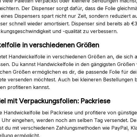
h viele Paletten verpackst oder kleinere Sendungen machst
leichtern. Der Dispenser sorgt dafür, dass die Folie glei
eines Dispensers spart nicht nur Zeit, sondern reduziert au
ser schnell wieder amortisiert. Dispenser sind bereits ab €3
kungsgeschwindigkeit und -qualität zu verbessern.
elfolie in verschiedenen Größen
etet Handwickelfolie in verschiedenen Größen an, die sic
ssen. Du kannst Handwickelfolie in den gängigsten Größen
ichen Größen ermöglichen es dir, die passende Folie für de
ete versenden möchtest. Auch bei kleineren Bestellungen bi
en profitieren kannst.
l mit Verpackungsfolien: Packriese
ne Handwickelfolie bei Packriese und profitiere von günst
0 Uhr eingehen, werden noch am selben Tag versendet. Der
 du mit verschiedenen Zahlungsmethoden wie PayPal, Klar
ellung ermöglicht.