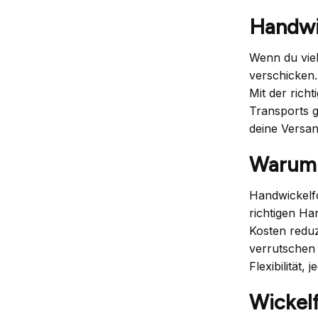
Handwic
Wenn du viel
verschicken.
Mit der rich
Transports g
deine Versan
Warum 
Handwickelfo
richtigen Ha
Kosten reduz
verrutschen 
Flexibilität,
Wickelf