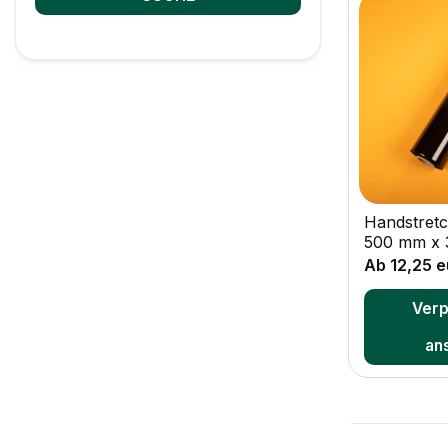
+
Handstretc
500 mm x 
Ab 12,25 e
Ver
an