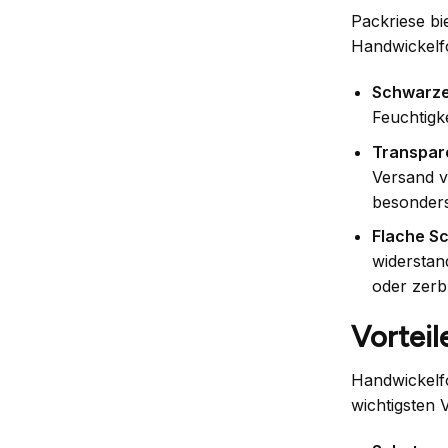
Packriese bi
Handwickelfol
Schwarze
Feuchtigk
Transpare
Versand v
besonders
Flache Sc
widerstan
oder zerb
Vorteil
Handwickelfo
wichtigsten 