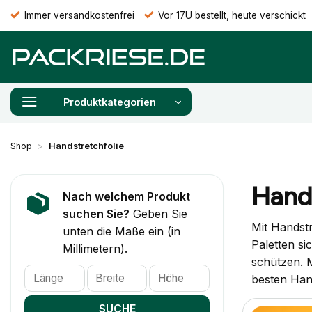
Zum
Immer versandkostenfrei
Vor 17U bestellt, heute verschickt
Inhalt
springen
Produktkategorien
Shop
>
Handstretchfolie
Hands
Nach welchem Produkt
suchen Sie?
Geben Sie
Mit Handstr
unten die Maße ein (in
Paletten s
Millimetern).
schützen. M
besten Hand