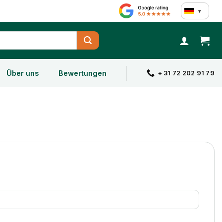
▾
Über uns
Bewertungen
+ 31 72 202 91 79
derlich