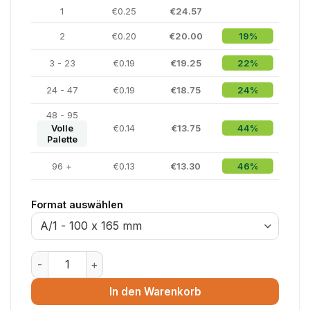
1
€0.25
€24.57
2
€0.20
€20.00
19%
3 - 23
€0.19
€19.25
22%
24 - 47
€0.19
€18.75
24%
48 - 95
Volle
€0.14
€13.75
44%
Palette
96 +
€0.13
€13.30
46%
Format auswählen
Luftpolsterumschlag Weiß - 220 x 260 mm - Größe E/
In den Warenkorb