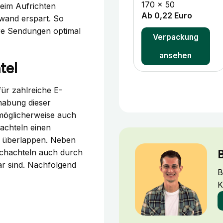
170 x 50
beim Aufrichten
Ab 0,22 Euro
wand erspart. So
hre Sendungen optimal
Verpackung
ansehen
tel
ür zahlreiche E-
abung dieser
möglicherweise auch
achteln einen
ig überlappen. Neben
schachteln auch durch
B
ar sind. Nachfolgend
B
K