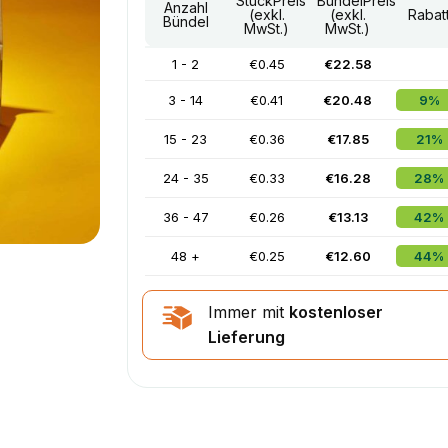
StückPreis
BündelPreis
Anzahl
(exkl.
(exkl.
Rabat
Bündel
MwSt.)
MwSt.)
1 - 2
€0.45
€22.58
3 - 14
€0.41
€20.48
9%
15 - 23
€0.36
€17.85
21%
24 - 35
€0.33
€16.28
28%
36 - 47
€0.26
€13.13
42%
48 +
€0.25
€12.60
44%
Immer mit
kostenloser
Lieferung