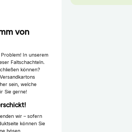
5 mm von
in Problem! In unserem
eser Faltschachteln.
schließen können?
 Versandkartons
cher sein, welche
ir Sie gerne!
rschickt!
senden wir – sofern
duktseite können Sie
ine bösen