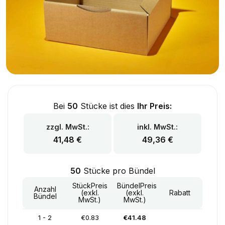
Bei
50
Stücke ist dies
Ihr Preis:
zzgl. MwSt.:
inkl. MwSt.:
41,48
€
49,36
€
50
Stücke pro Bündel
StückPreis
BündelPreis
Anzahl
(exkl.
(exkl.
Rabatt
Bündel
MwSt.)
MwSt.)
1 - 2
€0.83
€41.48