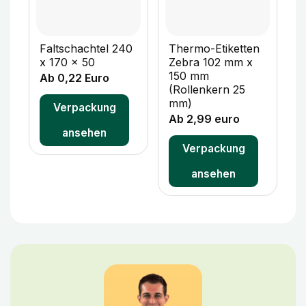
Faltschachtel 240
Thermo-Etiketten
F
x 170 x 50
Zebra 102 mm x
x
150 mm
Ab 0,22 Euro
A
(Rollenkern 25
mm)
Verpackung
Ab 2,99 euro
ansehen
Verpackung
ansehen