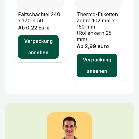
Faltschachtel 240
Thermo-Etiketten
F
x 170 x 50
Zebra 102 mm x
x
150 mm
Ab 0,22 Euro
A
(Rollenkern 25
mm)
Verpackung
Ab 2,99 euro
ansehen
Verpackung
ansehen