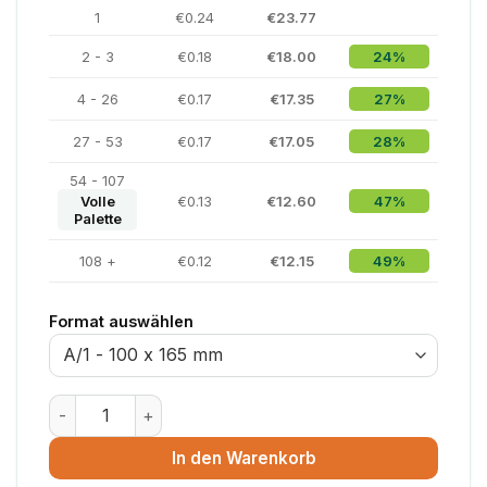
1
€0.24
€23.77
2 - 3
€0.18
€18.00
24%
4 - 26
€0.17
€17.35
27%
27 - 53
€0.17
€17.05
28%
54 - 107
Volle
€0.13
€12.60
47%
Palette
108 +
€0.12
€12.15
49%
Format auswählen
Luftpolsterumschlag Weiß - 180 x 265 mm - Größe D/
In den Warenkorb