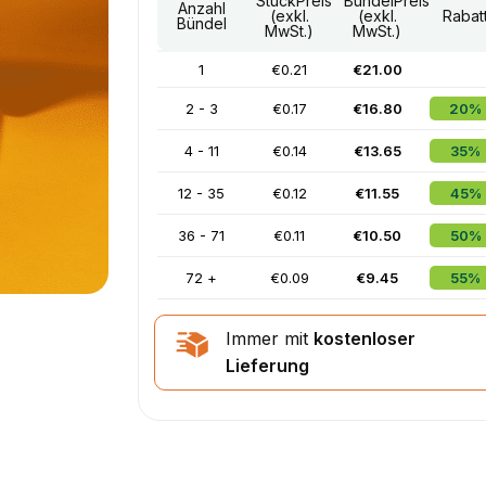
StückPreis
BündelPreis
Anzahl
(exkl.
(exkl.
Rabat
Bündel
MwSt.)
MwSt.)
1
€0.21
€21.00
2 - 3
€0.17
€16.80
20%
4 - 11
€0.14
€13.65
35%
12 - 35
€0.12
€11.55
45%
36 - 71
€0.11
€10.50
50%
72 +
€0.09
€9.45
55%
Immer mit
kostenloser
Lieferung