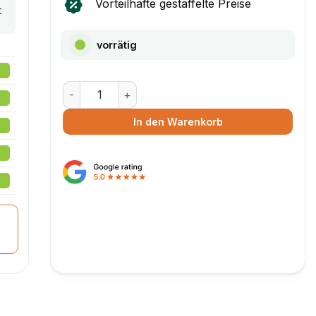
Vorteilhafte gestaffelte Preise
t
vorrätig
Maxibrief Karton A6 Weiß - ohne Nocken (180 x 
In den Warenkorb