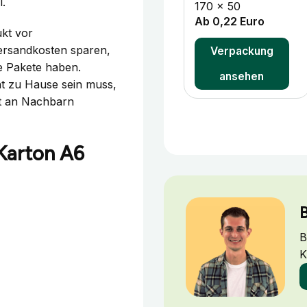
l.
170 x 50
Ab 0,22 Euro
ukt vor
ersandkosten sparen,
Verpackung
le Pakete haben.
ansehen
ht zu Hause sein muss,
ht an Nachbarn
 Karton A6
B
B
K