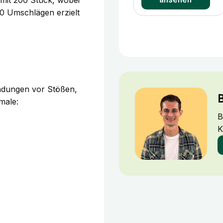
s mit 200 Stück, wobei
00 Umschlägen erzielt
ndungen vor Stößen,
B
male:
B
K