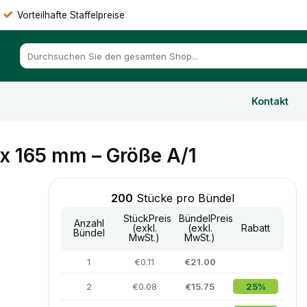
Vorteilhafte Staffelpreise
Suchen
nach:
Kontakt
x 165 mm – Größe A/1
200
Stücke pro Bündel
StückPreis
BündelPreis
Anzahl
(exkl.
(exkl.
Rabatt
Bündel
MwSt.)
MwSt.)
1
€0.11
€21.00
2
€0.08
€15.75
25%