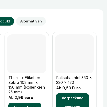
rodukt
Alternativen
+
+
Thermo-Etiketten
Faltschachtel 350 x
F
Zebra 102 mm x
220 x 130
3
150 mm (Rollenkern
Ab 0,59 Euro
A
25 mm)
Ab 2,99 euro
Verpackung
ansehen