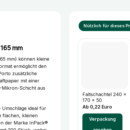
Nützlich für dieses P
x 165 mm
165 mm) können kleine
ormat ermöglicht den
Porto zusätzliche
tpapier mit einer
+
4-Mikron-Schicht aus
Faltschachtel 240 x
170 x 50
Ab 0,22 Euro
e Umschläge ideal für
flachen, kleinen
Verpackung
von der Marke InPack®
ansehen