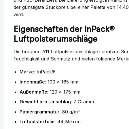
und FSC-zertifiziert. Die Lieferung erfolgt in Karton
der günstigste Stückpreis bei einer Palette von 14.4
wird.
Eigenschaften der InPack®
Luftpolsterumschläge
Die braunen A11 Luftpolsterumschläge schützen Se
Feuchtigkeit und Schmutz und bieten folgende Merk
Marke
: InPack®
Innenmaße
: 100 x 165 mm
Außenmaße
: 120 x 175 mm
Gewicht pro Umschlag
: 7 Gramm
Papiergrammatur
: 80 g/m²
Luftpolsterfolie
: 44 Mikron