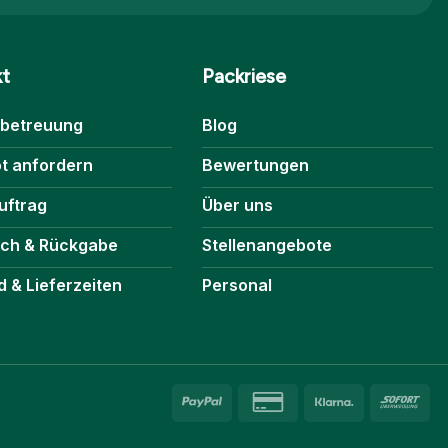
kt
Packriese
betreuung
Blog
t anfordern
Bewertungen
uftrag
Über uns
ch & Rückgabe
Stellenangebote
 & Lieferzeiten
Personal
PayPal
Credit
Klarna
So
Card