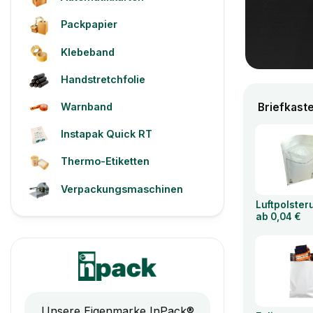
Packpapier
Klebeband
Handstretchfolie
Warnband
Briefkast
Instapak Quick RT
Thermo-Etiketten
Verpackungsmaschinen
Luftpolste
ab 0,04 €
Unsere Eigenmarke InPack®