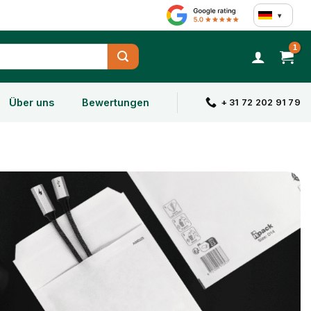
▾
Über uns
Bewertungen
+ 31 72 202 91 79