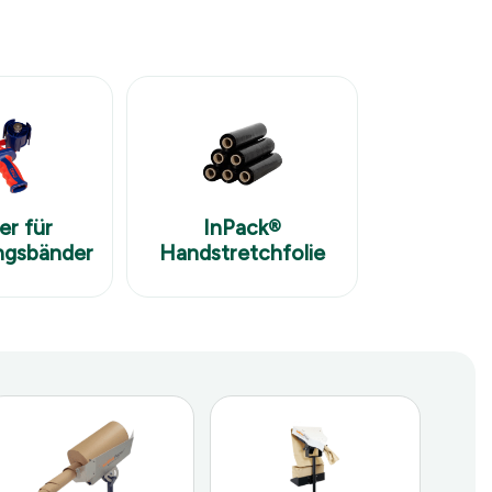
InPack®
er für
Handstretchfolie
ngsbänder