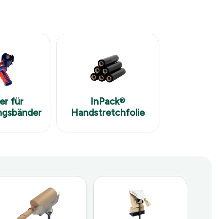
InPack®
er für
Handstretchfolie
ngsbänder