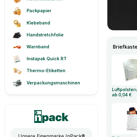
Packpapier
Klebeband
Handstretchfolie
Warnband
Briefkast
Instapak Quick RT
Thermo-Etiketten
Verpackungsmaschinen
Luftpolste
ab 0,04 €
Unsere Eigenmarke InPack®