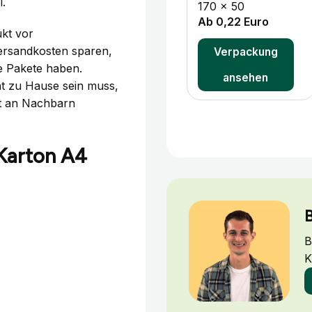
l.
170 x 50
Ab 0,22 Euro
ukt vor
ersandkosten sparen,
Verpackung
le Pakete haben.
ansehen
ht zu Hause sein muss,
ht an Nachbarn
 Karton A4
B
B
K