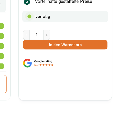
Vorteilhafte gestaffelte Preise
t
vorrätig
Maxibrief Karton A4 Weiß (299 x 213 x 28 mm) 
In den Warenkorb