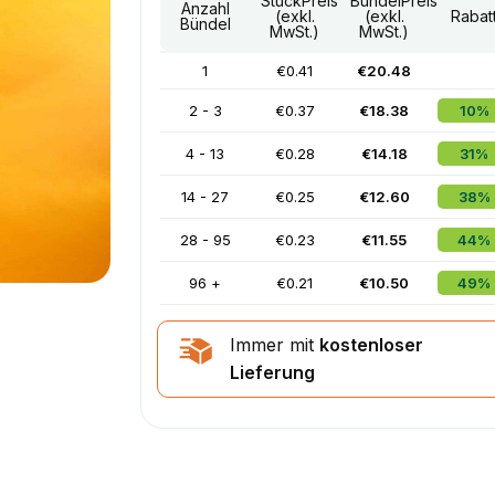
StückPreis
BündelPreis
Anzahl
(exkl.
(exkl.
Rabat
Bündel
MwSt.)
MwSt.)
1
€0.41
€20.48
2 - 3
€0.37
€18.38
10%
4 - 13
€0.28
€14.18
31%
14 - 27
€0.25
€12.60
38%
28 - 95
€0.23
€11.55
44%
96 +
€0.21
€10.50
49%
Immer mit
kostenloser
Lieferung