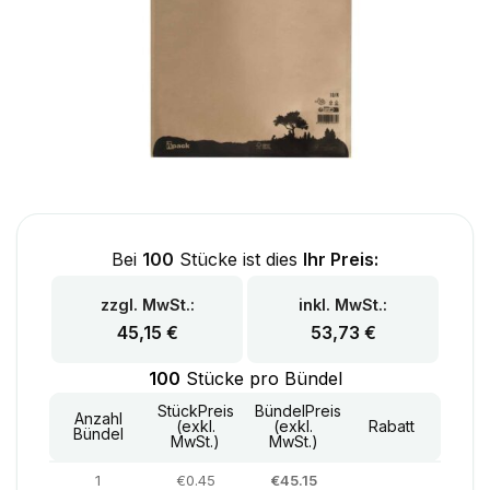
Bei
100
Stücke ist dies
Ihr Preis:
zzgl. MwSt.:
inkl. MwSt.:
45,15
€
53,73
€
100
Stücke pro Bündel
StückPreis
BündelPreis
Anzahl
(exkl.
(exkl.
Rabatt
Bündel
MwSt.)
MwSt.)
1
€0.45
€45.15