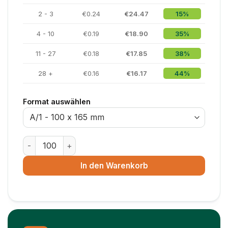
2 - 3
€0.24
€24.47
15%
4 - 10
€0.19
€18.90
35%
11 - 27
€0.18
€17.85
38%
28 +
€0.16
€16.17
44%
Format auswählen
Luftpolsterumschlag ECO – 270 x 360 mm – Größe H/8
In den Warenkorb