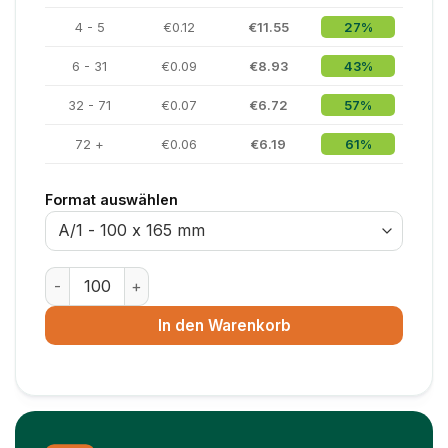
4 - 5
€0.12
€11.55
27%
6 - 31
€0.09
€8.93
43%
32 - 71
€0.07
€6.72
57%
72 +
€0.06
€6.19
61%
Format auswählen
Luftpolsterumschlag ECO – 180 x 165 mm – Größe CD 
In den Warenkorb